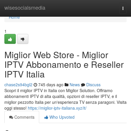
Home
wisesocialsmedia
Togg
navi
Home
1
Miglior Web Store - Miglior
IPTV Abbonamento e Reseller
IPTV Italia
chase2s94bgl2
745 days ago
News
Discuss
Scopri il miglior IPTV in Italia con Miglior Solution. Offriamo
abbonamenti IPTV di alta qualità, opzioni di reseller IPTV, e il
miglior pezzotto Italia per un'esperienza TV senza paragoni. Visita
oggi stesso!
https://miglior-iptv-italiana.xyz/it/
Comments
Who Upvoted