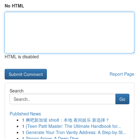
No HTML
HTML is disabled
Report Page
Search
Go
Published News
1
爽吧新加坡 shio8：本地 夜间娱乐 新选择？
1
{Teen Patti Master: The Ultimate Handbook for...
1
Generate Your Tron Vanity Address: A Step-by-St...
1
Strong Arrow: A Deep Dive