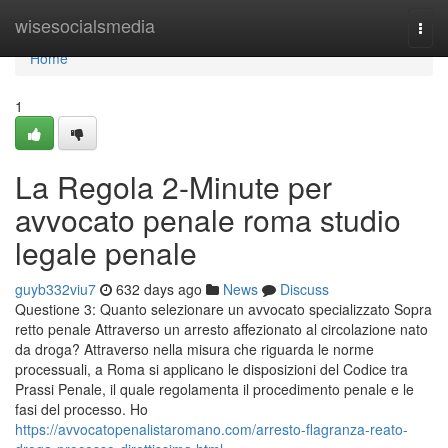
Home
wisesocialsmedia
Togg
navi
Home
1
La Regola 2-Minute per
avvocato penale roma studio
legale penale
guyb332viu7
632 days ago
News
Discuss
Questione 3: Quanto selezionare un avvocato specializzato Sopra
retto penale Attraverso un arresto affezionato al circolazione nato
da droga? Attraverso nella misura che riguarda le norme
processuali, a Roma si applicano le disposizioni del Codice tra
Prassi Penale, il quale regolamenta il procedimento penale e le
fasi del processo. Ho
https://avvocatopenalistaromano.com/arresto-flagranza-reato-