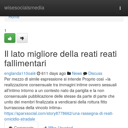
Home
wisesocialsmedia
Togg
navi
Home
1
Il lato migliore della reati reati
fallimentari
englanda110oal4
611 days ago
News
Discuss
Per mezzo di simile espressione si intende Proprio così «la
realizzazione consensuale tra immagini intime ovvero sessuali
all’intimo intorno a un contesto nato da pariglia e la non
consensuale pubblicazione delle stesse da parte di parte che
unito dei membri finalizzata a vendicarsi della rottura fitto
burrascosa della vincolo intima»
https://sparxsocial.com/story8778662/una-rassegna-di-reati-
omicidio-stradale
Comments
Who Upvoted