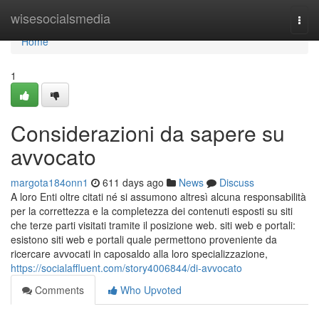
Home
wisesocialsmedia
Togg
navi
Home
1
Considerazioni da sapere su
avvocato
margota184onn1
611 days ago
News
Discuss
A loro Enti oltre citati né si assumono altresì alcuna responsabilità
per la correttezza e la completezza dei contenuti esposti su siti
che terze parti visitati tramite il posizione web. siti web e portali:
esistono siti web e portali quale permettono proveniente da
ricercare avvocati in caposaldo alla loro specializzazione,
https://socialaffluent.com/story4006844/di-avvocato
Comments
Who Upvoted