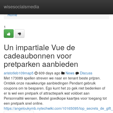
Home
wisesocialsmedia
Home
1
Un impartiale Vue de
cadeaubonnen voor
pretparken aanbieden
aristotleb109map5
609 days ago
News
Discuss
Met 173089 spellen streven we naar en tenant beste prijzen.
Ontdek onze nauwkeurige aanbiedingen Pendant gebruik
coupons om te besparen. Ego kunt het zo gek niet bedenken of
er is wel een pretpark of attractiepark wat voldoet aan
Personnalité wensen. Bestel goedkope kaartjes voor toegang tot
een pretpark snel online.
https://angeloukymb.nytechwiki.com/10165095/top_secrets_de_gift