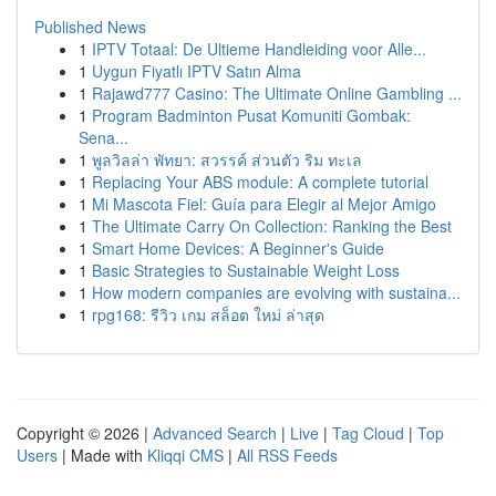
Published News
1
IPTV Totaal: De Ultieme Handleiding voor Alle...
1
Uygun Fiyatlı IPTV Satın Alma
1
Rajawd777 Casino: The Ultimate Online Gambling ...
1
Program Badminton Pusat Komuniti Gombak:
Sena...
1
พูลวิลล่า พัทยา: สวรรค์ ส่วนตัว ริม ทะเล
1
Replacing Your ABS module: A complete tutorial
1
Mi Mascota Fiel: Guía para Elegir al Mejor Amigo
1
The Ultimate Carry On Collection: Ranking the Best
1
Smart Home Devices: A Beginner's Guide
1
Basic Strategies to Sustainable Weight Loss
1
How modern companies are evolving with sustaina...
1
rpg168: รีวิว เกม สล็อต ใหม่ ล่าสุด
Copyright © 2026 |
Advanced Search
|
Live
|
Tag Cloud
|
Top
Users
| Made with
Kliqqi CMS
|
All RSS Feeds