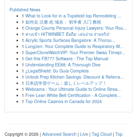
Published News
1
What to Look for in a Topsfield top Remodeling ...
1
如何去 注册 此 域名： 初学者 入门 教程
1
Orange County Personal Injury Lawyers: Your Rou...
1
ทางเข้า HITWINBET มือถือ: เล่นง่าย จ่ายจริง!
1
Acrylic Sports Surfaces Bangalore: A Thorou...
1
Lungzen: Your Complete Guide to Respiratory W...
1
SuperCloneWatchVIP: Your Premier Swiss Timepi...
1
Get this FB777 Software : The Top Manual
1
Understanding EE88: A Thorough Dive
1
¿LegalShield: Su Guía Completa
1
Unlock Prep Kitchen Savings: Discount & Referra...
1
日本語学習ゲーム：楽しくレベルアップ！
1
Webcams : Your Ultimate Guide to Online Strea...
1
Free Lean White Belt Certification - A Complete...
1
Top Online Casinos in Canada for 2024
Copyright © 2026 |
Advanced Search
|
Live
|
Tag Cloud
|
Top