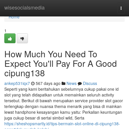
Home
wisesocialsmedia
Togg
navi
Home
1
How Much You Need To
Expect You'll Pay For A Good
cipung138
ankep531iqx7
567 days ago
News
Discuss
Seperti yang kami beritahukan sebelumnya cukup pakai one id
slot yang telah didapatkan untuk memainkan seluruh activity
tersebut. Berikut di bawah merupakan service provider slot gacor
terlengkap dengan nuansa thema menarik yang bisa di mainkan
lewat handphone kesayangan kamu yaitu: Perkalian keuntungan
juga cukup besar di sertai simbol wild, Serta
https://sheshopsmartly.id/tips-bermain-slot-online-di-cipung138-