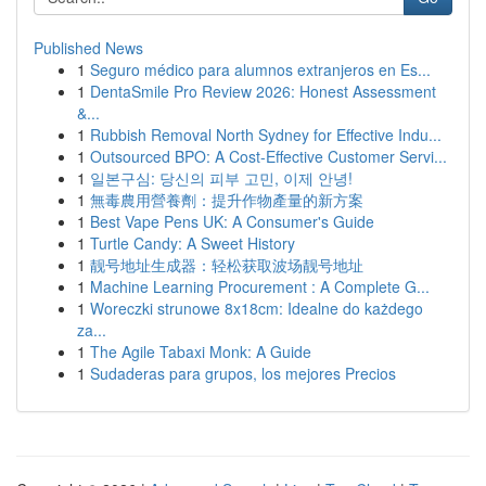
Published News
1
Seguro médico para alumnos extranjeros en Es...
1
DentaSmile Pro Review 2026: Honest Assessment
&...
1
Rubbish Removal North Sydney for Effective Indu...
1
Outsourced BPO: A Cost-Effective Customer Servi...
1
일본구심: 당신의 피부 고민, 이제 안녕!
1
無毒農用營養劑：提升作物產量的新方案
1
Best Vape Pens UK: A Consumer's Guide
1
Turtle Candy: A Sweet History
1
靓号地址生成器：轻松获取波场靓号地址
1
Machine Learning Procurement : A Complete G...
1
Woreczki strunowe 8x18cm: Idealne do każdego
za...
1
The Agile Tabaxi Monk: A Guide
1
Sudaderas para grupos, los mejores Precios