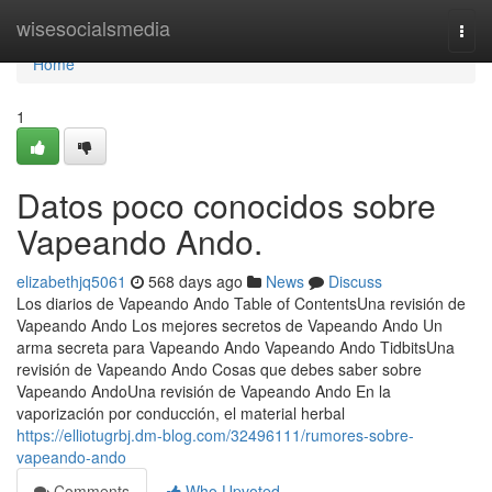
Home
wisesocialsmedia
Togg
navi
Home
1
Datos poco conocidos sobre
Vapeando Ando.
elizabethjq5061
568 days ago
News
Discuss
Los diarios de Vapeando Ando Table of ContentsUna revisión de
Vapeando Ando Los mejores secretos de Vapeando Ando Un
arma secreta para Vapeando Ando Vapeando Ando TidbitsUna
revisión de Vapeando Ando Cosas que debes saber sobre
Vapeando AndoUna revisión de Vapeando Ando En la
vaporización por conducción, el material herbal
https://elliotugrbj.dm-blog.com/32496111/rumores-sobre-
vapeando-ando
Comments
Who Upvoted