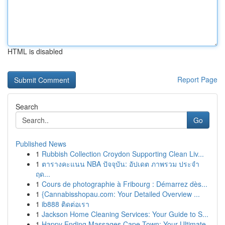
HTML is disabled
Report Page
Search
Go
Published News
1
Rubbish Collection Croydon Supporting Clean Liv...
1
ตารางคะแนน NBA ปัจจุบัน: อัปเดต ภาพรวม ประจำ
ฤด...
1
Cours de photographie à Fribourg : Démarrez dès...
1
{Cannabisshopau.com: Your Detailed Overview ...
1
ib888 ติดต่อเรา
1
Jackson Home Cleaning Services: Your Guide to S...
1
Happy Ending Massages Cape Town: Your Ultimate