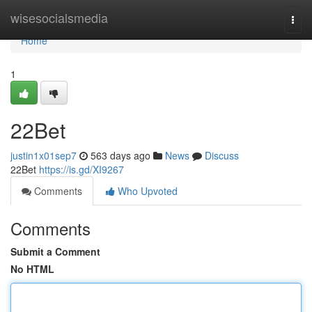
Home
wisesocialsmedia
Togg
navi
Home
1
22Bet
justin1x01sep7
563 days ago
News
Discuss
22Bet
https://is.gd/XI9267
Comments
Who Upvoted
Comments
Submit a Comment
No HTML