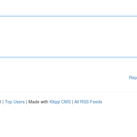
Rep
d
|
Top Users
| Made with
Kliqqi CMS
|
All RSS Feeds