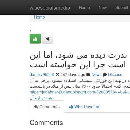
Home
wisesocialsmedia
Home
New
Submit
Home
1
رت دیده می شود، اما این
است چرا این خواسته است
danielv952iji9
547 days ago
News
Discuss
ه در تهیه این خوراکی سیستانی استفاده میشود، برخی به آن
۲۶۰۰ سال پیش از میلاد در پاییندست
https://judahns4j0.daneblogger.com/32068578/طرز-پخت-آبگوشت-کبوتر-جوایز-چهار-دلیلی-که-چرا-کار-نمی-کنند-و-چه-کاری-می-توانید-انجام-
دهید-درباره-آن
Comments
Who Upvoted
Comments