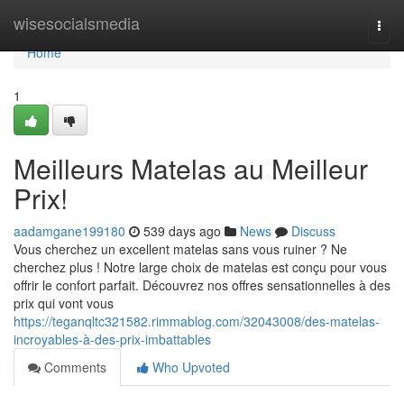
Home
wisesocialsmedia
Togg
navi
Home
1
Meilleurs Matelas au Meilleur
Prix!
aadamgane199180
539 days ago
News
Discuss
Vous cherchez un excellent matelas sans vous ruiner ? Ne
cherchez plus ! Notre large choix de matelas est conçu pour vous
offrir le confort parfait. Découvrez nos offres sensationnelles à des
prix qui vont vous
https://teganqltc321582.rimmablog.com/32043008/des-matelas-
incroyables-à-des-prix-imbattables
Comments
Who Upvoted