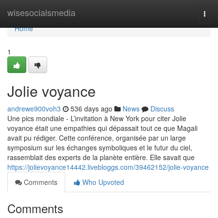
Home
wisesocialsmedia
Togg
navi
Home
1
Jolie voyance
andrewe900voh3
536 days ago
News
Discuss
Une pics mondiale - L’invitation à New York pour citer Jolie
voyance était une empathies qui dépassait tout ce que Magali
avait pu rédiger. Cette conférence, organisée par un large
symposium sur les échanges symboliques et le futur du ciel,
rassemblait des experts de la planète entière. Elle savait que
https://jolievoyance14442.livebloggs.com/39462152/jolie-voyance
Comments
Who Upvoted
Comments