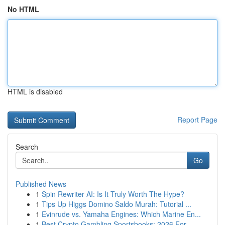
No HTML
HTML is disabled
Report Page
Search
Go
Published News
1
Spin Rewriter AI: Is It Truly Worth The Hype?
1
Tips Up Higgs Domino Saldo Murah: Tutorial ...
1
Evinrude vs. Yamaha Engines: Which Marine En...
1
Best Crypto Gambling Sportsbooks: 2026 For...