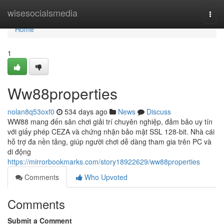
Home
wisesocialsmedia
Togg
navi
Home
1
Ww88properties
nolan8q53oxf0
534 days ago
News
Discuss
WW88 mang đến sân chơi giải trí chuyên nghiệp, đảm bảo uy tín
với giấy phép CEZA và chứng nhận bảo mật SSL 128-bit. Nhà cái
hỗ trợ đa nền tảng, giúp người chơi dễ dàng tham gia trên PC và
di động
https://mirrorbookmarks.com/story18922629/ww88properties
Comments
Who Upvoted
Comments
Submit a Comment