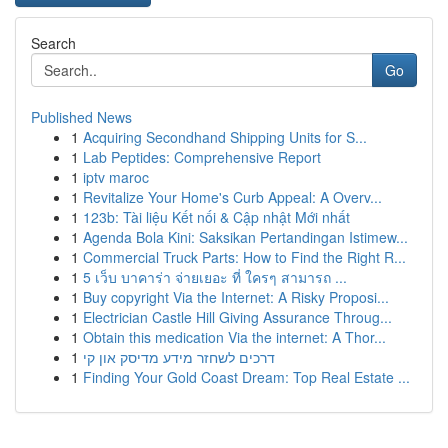
Search
Go
Published News
1
Acquiring Secondhand Shipping Units for S...
1
Lab Peptides: Comprehensive Report
1
iptv maroc
1
Revitalize Your Home's Curb Appeal: A Overv...
1
123b: Tài liệu Kết nối & Cập nhật Mới nhất
1
Agenda Bola Kini: Saksikan Pertandingan Istimew...
1
Commercial Truck Parts: How to Find the Right R...
1
5 เว็บ บาคาร่า จ่ายเยอะ ที่ ใครๆ สามารถ ...
1
Buy copyright Via the Internet: A Risky Proposi...
1
Electrician Castle Hill Giving Assurance Throug...
1
Obtain this medication Via the internet: A Thor...
1
דרכים לשחזר מידע מדיסק און קי
1
Finding Your Gold Coast Dream: Top Real Estate ...