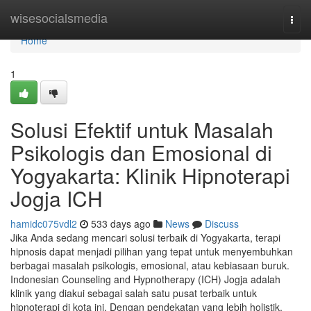
Home
wisesocialsmedia
Togg
navi
Home
1
Solusi Efektif untuk Masalah
Psikologis dan Emosional di
Yogyakarta: Klinik Hipnoterapi
Jogja ICH
hamidc075vdl2
533 days ago
News
Discuss
Jika Anda sedang mencari solusi terbaik di Yogyakarta, terapi
hipnosis dapat menjadi pilihan yang tepat untuk menyembuhkan
berbagai masalah psikologis, emosional, atau kebiasaan buruk.
Indonesian Counseling and Hypnotherapy (ICH) Jogja adalah
klinik yang diakui sebagai salah satu pusat terbaik untuk
hipnoterapi di kota ini. Dengan pendekatan yang lebih holistik,