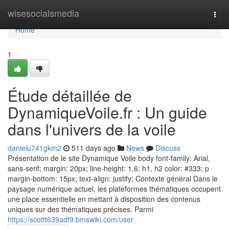
Home
wisesocialsmedia
Togg
navi
Home
1
Étude détaillée de
DynamiqueVoile.fr : Un guide
dans l'univers de la voile
danielu741gkm2
511 days ago
News
Discuss
Présentation de le site Dynamique Voile body font-family: Arial,
sans-serif; margin: 20px; line-height: 1.6; h1, h2 color: #333; p
margin-bottom: 15px; text-align: justify; Contexte général Dans le
paysage numérique actuel, les plateformes thématiques occupent
une place essentielle en mettant à disposition des contenus
uniques sur des thématiques précises. Parmi
https://scottt639adf9.bmswiki.com/user