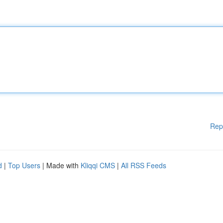
Rep
d
|
Top Users
| Made with
Kliqqi CMS
|
All RSS Feeds