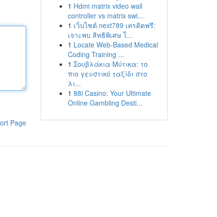
1
Hdmi matrix video wall
controller vs matrix swi...
1
เว็บไซต์ next789 เครดิตฟรี:
เจาะพบ สิทธิพิเศษ โ...
1
Locate Web-Based Medical
Coding Training ...
1
Σουβλάκια Μύτικα: το
πιο γευστικό ταξίδι στο
λι...
1
88i Casino: Your Ultimate
Online Gambling Desti...
ort Page