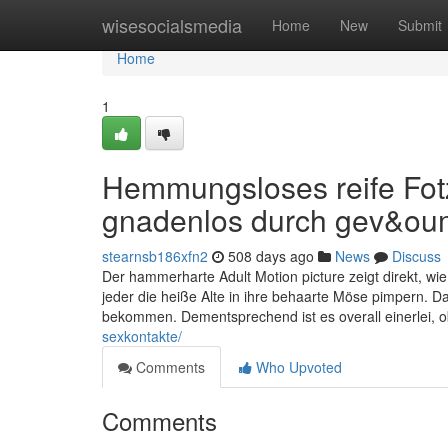
Home
wisesocialsmedia
Home
New
Submit
Home
1
Hemmungsloses reife Fotz
gnadenlos durch gev&oum
stearnsb186xfn2
508 days ago
News
Discuss
Der hammerharte Adult Motion picture zeigt direkt, w
jeder die heiße Alte in ihre behaarte Möse pimpern.
bekommen. Dementsprechend ist es overall einerlei, 
sexkontakte/
Comments
Who Upvoted
Comments