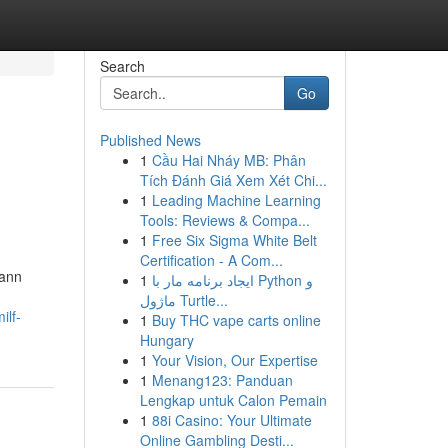
Search
Go
Published News
1
Cầu Hai Nháy MB: Phân
Tích Đánh Giá Xem Xét Chi...
1
Leading Machine Learning
Tools: Reviews & Compa...
1
Free Six Sigma White Belt
Certification - A Com...
kann
1
ایجاد برنامه مار با Python و
ماژول Turtle...
ilf-
1
Buy THC vape carts online
Hungary
1
Your Vision, Our Expertise
1
Menang123: Panduan
Lengkap untuk Calon Pemain
1
88i Casino: Your Ultimate
Online Gambling Desti...