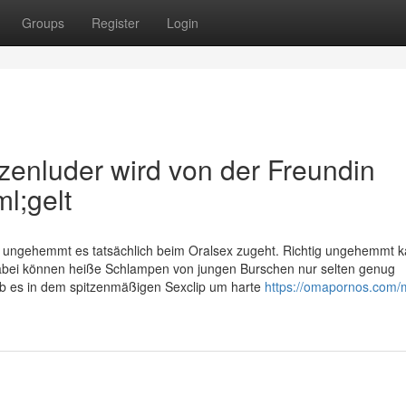
Groups
Register
Login
enluder wird von der Freundin
l;gelt
ie ungehemmt es tatsächlich beim Oralsex zugeht. Richtig ungehemmt 
 Dabei können heiße Schlampen von jungen Burschen nur selten genug
ob es in dem spitzenmäßigen Sexclip um harte
https://omapornos.com/m