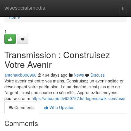
Home
wisesocialsmedia
Togg
navi
Home
1
Transmission : Construisez
Votre Avenir
antonaicb606966
464 days ago
News
Discuss
Votre avenir est entre vos mains. Construisez un avenir solide en
développant votre patrimoine. Le patrimoine, c'est plus que de
l'argent ; c'est une source de sécurité . Apprenez les moyens
pour accroître
https://amaanuhfv920797.lotrlegendswiki.com/user
Comments
Who Upvoted
Comments