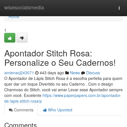
Home
wisesocialsmedia
Togg
navi
Home
1
Apontador Stitch Rosa:
Personalize o Seu Cadernos!
amienacj243071
443 days ago
News
Discuss
O Apontador de Lápis Stitch Rosa é a escolha perfeita para quem
quer dar um toque Divertido no seu Caderno . Com o design
Charmoso do Stitch, você vai amar Levar esse Apontador sempre
com você. Excelente
https://www.paperpapers.com.br/apontador-
de-lapis-stitch-rosa/p
Comments
Who Upvoted
Comments