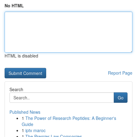
No HTML
HTML is disabled
Report Page
Search
Go
Published News
1
The Power of Research Peptides: A Beginner's
Guide
1
iptv maroc
1
The Premier Law Companies