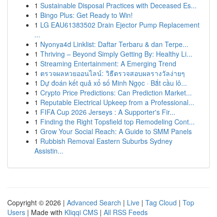
1
Sustainable Disposal Practices with Deceased Es...
1
Bingo Plus: Get Ready to Win!
1
LG EAU61383502 Drain Ejector Pump Replacement
...
1
Nyonya4d Linklist: Daftar Terbaru & dan Terpe...
1
Thriving – Beyond Simply Getting By: Healthy Li...
1
Streaming Entertainment: A Emerging Trend
1
ตรวจผลหวยออนไลน์: วิธีตรวจสอบผลรางวัลง่ายๆ
1
Dự đoán kết quả xổ số Minh Ngọc · Bắt cầu lô...
1
Crypto Price Predictions: Can Prediction Market...
1
Reputable Electrical Upkeep from a Professional...
1
FIFA Cup 2026 Jerseys : A Supporter's Fir...
1
Finding the Right Topsfield top Remodeling Cont...
1
Grow Your Social Reach: A Guide to SMM Panels
1
Rubbish Removal Eastern Suburbs Sydney
Assistin...
Copyright © 2026 |
Advanced Search
|
Live
|
Tag Cloud
|
Top
Users
| Made with
Kliqqi CMS
|
All RSS Feeds