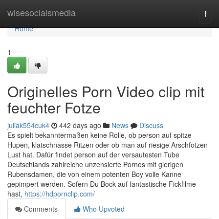
Home
wisesocialsmedia
Togg
navi
Home
1
Originelles Porn Video clip mit
feuchter Fotze
juliak554cuk4
442 days ago
News
Discuss
Es spielt bekanntermaßen keine Rolle, ob person auf spitze
Hupen, klatschnasse Ritzen oder ob man auf riesige Arschfotzen
Lust hat. Dafür findet person auf der versautesten Tube
Deutschlands zahlreiche unzensierte Pornos mit gierigen
Rubensdamen, die von einem potenten Boy volle Kanne
gepimpert werden. Sofern Du Bock auf fantastische Fickfilme
hast,
https://hdpornclip.com/
Comments
Who Upvoted