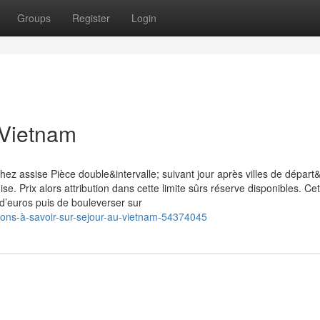
Groups
Register
Login
 Vietnam
z assise Pièce double&intervalle; suivant jour après villes de dépar
e. Prix alors attribution dans cette limite sûrs réserve disponibles. Cet
 d’euros puis de bouleverser sur
ions-à-savoir-sur-sejour-au-vietnam-54374045