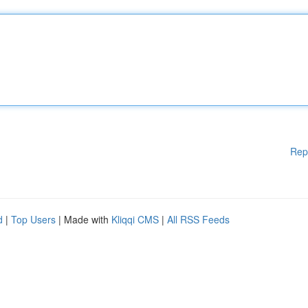
Rep
d
|
Top Users
| Made with
Kliqqi CMS
|
All RSS Feeds