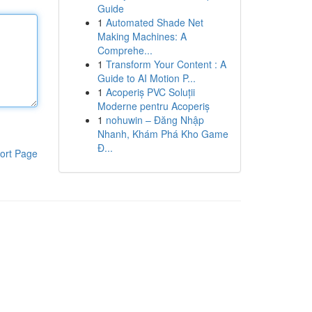
Guide
1
Automated Shade Net
Making Machines: A
Comprehe...
1
Transform Your Content : A
Guide to AI Motion P...
1
Acoperiș PVC Soluții
Moderne pentru Acoperiș
1
nohuwin – Đăng Nhập
Nhanh, Khám Phá Kho Game
Đ...
ort Page