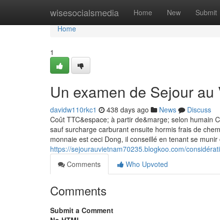
Home
wisesocialsmedia
Home
New
Submit
Home
1
Un examen de Sejour au
davidw110rkc1
438 days ago
News
Discuss
Coût TTC&espace; à partir de&marge; selon humain Che
sauf surcharge carburant ensuite hormis frais de chemis
monnaie est ceci Dong, il conseillé en tenant se munir
https://sejourauvietnam70235.blogkoo.com/considérat
Comments
Who Upvoted
Comments
Submit a Comment