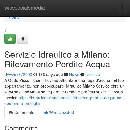
Home
wisesocialsmedia
Togg
navi
Home
1
Servizio Idraulico a Milano:
Rilevamento Perdite Acqua
lilywvoy672000
436 days ago
News
Discuss
A Gudo Visconti, se ti trovi ad affrontare una fuga d'acqua nel tuo
appartamento, non preoccuparti! Idraulico Milano Service offre un
servizio di individuazione perdite rapido e professionale. Il nostro
tecnico
https://idraulicomilanoservice.it/ricerca-perdite-acqua-con-
geofono-a-mediglia
Comments
Who Upvoted
Comments