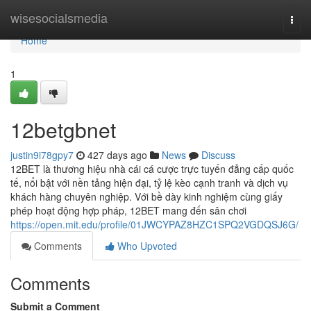
Home
wisesocialsmedia
Togg
navi
Home
1
12betgbnet
justin9i78gpy7
427 days ago
News
Discuss
12BET là thương hiệu nhà cái cá cược trực tuyến đẳng cấp quốc
tế, nổi bật với nền tảng hiện đại, tỷ lệ kèo cạnh tranh và dịch vụ
khách hàng chuyên nghiệp. Với bề dày kinh nghiệm cùng giấy
phép hoạt động hợp pháp, 12BET mang đến sân chơi
https://open.mit.edu/profile/01JWCYPAZ8HZC1SPQ2VGDQSJ6G/
Comments
Who Upvoted
Comments
Submit a Comment