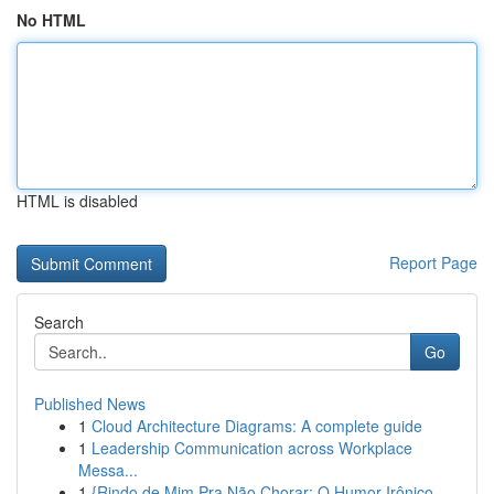
No HTML
HTML is disabled
Report Page
Search
Go
Published News
1
Cloud Architecture Diagrams: A complete guide
1
Leadership Communication across Workplace
Messa...
1
{Rindo de Mim Pra Não Chorar: O Humor Irônico ...