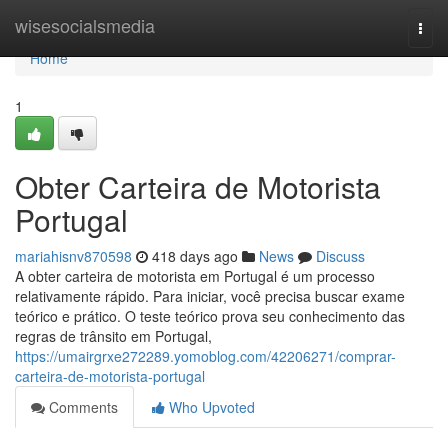
Home
wisesocialsmedia
Togg
navi
Home
1
Obter Carteira de Motorista
Portugal
mariahisnv870598
418 days ago
News
Discuss
A obter carteira de motorista em Portugal é um processo
relativamente rápido. Para iniciar, você precisa buscar exame
teórico e prático. O teste teórico prova seu conhecimento das
regras de trânsito em Portugal,
https://umairgrxe272289.yomoblog.com/42206271/comprar-
carteira-de-motorista-portugal
Comments
Who Upvoted