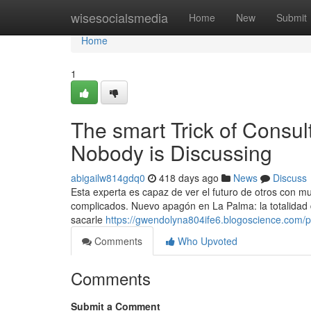
Home
wisesocialsmedia
Home
New
Submit
Home
1
The smart Trick of Consu
Nobody is Discussing
abigailw814gdq0
418 days ago
News
Discuss
Esta experta es capaz de ver el futuro de otros con m
complicados. Nuevo apagón en La Palma: la totalidad d
sacarle
https://gwendolyna804ife6.blogoscience.com/pr
Comments
Who Upvoted
Comments
Submit a Comment