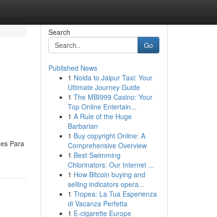
Search
Go
Published News
1
Noida to Jaipur Taxi: Your
Ultimate Journey Guide
1
The MBI999 Casino: Your
Top Online Entertain...
1
A Rule of the Huge
Barbarian
1
Buy copyright Online: A
mes Para
Comprehensive Overview
1
Best Swimming
Chlorinators: Our Internet ...
1
How Bitcoin buying and
selling indicators opera...
1
Tropea: La Tua Esperienza
di Vacanza Perfetta
1
E-cigarette Europe