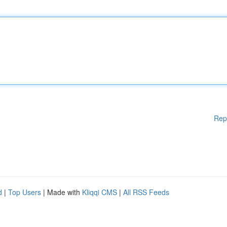
Rep
d
|
Top Users
| Made with
Kliqqi CMS
|
All RSS Feeds