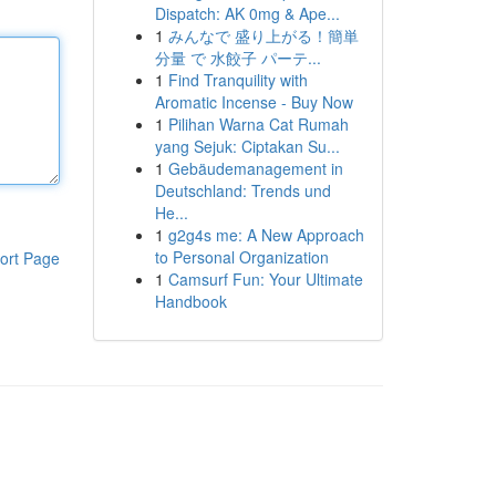
Dispatch: AK 0mg & Ape...
1
みんなで 盛り上がる！簡単
分量 で 水餃子 パーテ...
1
Find Tranquility with
Aromatic Incense - Buy Now
1
Pilihan Warna Cat Rumah
yang Sejuk: Ciptakan Su...
1
Gebäudemanagement in
Deutschland: Trends und
He...
1
g2g4s me: A New Approach
to Personal Organization
ort Page
1
Camsurf Fun: Your Ultimate
Handbook