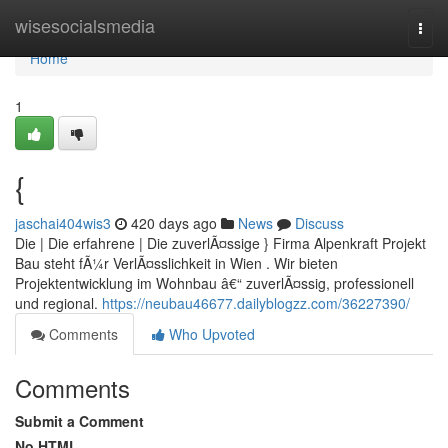
Home
wisesocialsmedia
Togg
navi
Home
1
{
jaschai404wis3
420 days ago
News
Discuss
Die | Die erfahrene | Die zuverlÃ¤ssige } Firma Alpenkraft Projekt
Bau steht fÃ¼r VerlÃ¤sslichkeit in Wien . Wir bieten
Projektentwicklung im Wohnbau â€“ zuverlÃ¤ssig, professionell
und regional.
https://neubau46677.dailyblogzz.com/36227390/
Comments
Who Upvoted
Comments
Submit a Comment
No HTML