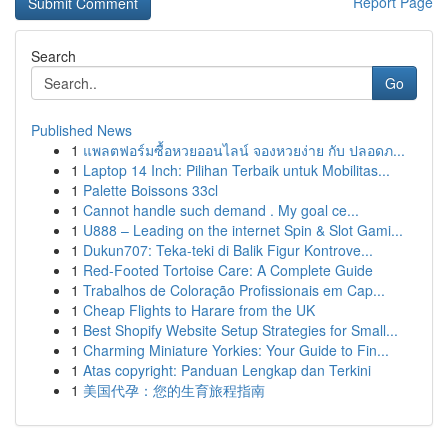
Report Page
Search
Go
Published News
1
แพลตฟอร์มซื้อหวยออนไลน์ จองหวยง่าย กับ ปลอดภ...
1
Laptop 14 Inch: Pilihan Terbaik untuk Mobilitas...
1
Palette Boissons 33cl
1
Cannot handle such demand . My goal ce...
1
U888 – Leading on the internet Spin & Slot Gami...
1
Dukun707: Teka-teki di Balik Figur Kontrove...
1
Red-Footed Tortoise Care: A Complete Guide
1
Trabalhos de Coloração Profissionais em Cap...
1
Cheap Flights to Harare from the UK
1
Best Shopify Website Setup Strategies for Small...
1
Charming Miniature Yorkies: Your Guide to Fin...
1
Atas copyright: Panduan Lengkap dan Terkini
1
美国代孕：您的生育旅程指南