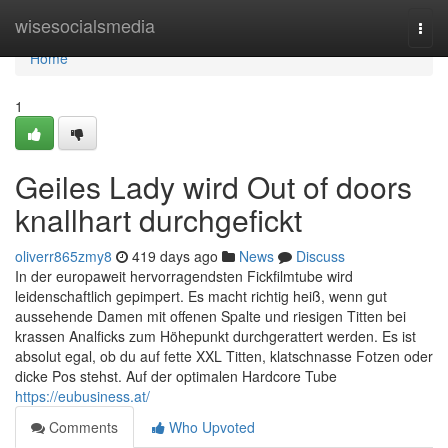
Home
wisesocialsmedia
Togg
navi
Home
1
Geiles Lady wird Out of doors
knallhart durchgefickt
oliverr865zmy8
419 days ago
News
Discuss
In der europaweit hervorragendsten Fickfilmtube wird
leidenschaftlich gepimpert. Es macht richtig heiß, wenn gut
aussehende Damen mit offenen Spalte und riesigen Titten bei
krassen Analficks zum Höhepunkt durchgerattert werden. Es ist
absolut egal, ob du auf fette XXL Titten, klatschnasse Fotzen oder
dicke Pos stehst. Auf der optimalen Hardcore Tube
https://eubusiness.at/
Comments
Who Upvoted