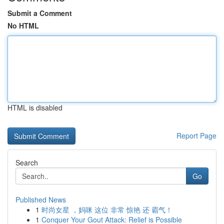
Submit a Comment
No HTML
HTML is disabled
Report Page
Search
Go
Published News
1
时尚女星 ，妈咪 这位 非常 惊艳 还 霸气！
1
Conquer Your Gout Attack: Relief is Possible