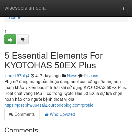
Home
wisesocialsmedia
Togg
navi
Home
1
5 Essential Elements For
KYOTOHAS 50EX Plus
jeanz197biq4
417 days ago
News
Discuss
Phụ nữ đang mang bầu hoặc đang nuôi con bằng sữa mẹ nên
tham khảo ý kiến bác sĩ trước khi sử dụng KYOTOHAS 50EX Plus.
Hoạt chất vàng HAS II có trong Kyoto Has 50 EX là sự lựa chọn
hoàn hảo cho người bệnh thoát vị đĩa
https://josephw864sal2.ourcodeblog.com/profile
Comments
Who Upvoted
Comments