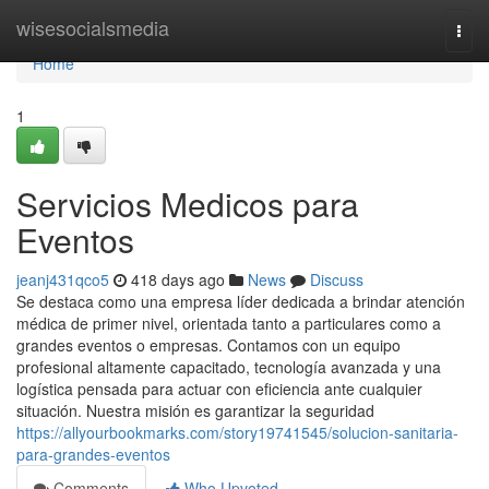
Home
wisesocialsmedia
Togg
navi
Home
1
Servicios Medicos para
Eventos
jeanj431qco5
418 days ago
News
Discuss
Se destaca como una empresa líder dedicada a brindar atención
médica de primer nivel, orientada tanto a particulares como a
grandes eventos o empresas. Contamos con un equipo
profesional altamente capacitado, tecnología avanzada y una
logística pensada para actuar con eficiencia ante cualquier
situación. Nuestra misión es garantizar la seguridad
https://allyourbookmarks.com/story19741545/solucion-sanitaria-
para-grandes-eventos
Comments
Who Upvoted