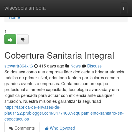
Home
wisesocialsmedia
Togg
navi
Home
1
Cobertura Sanitaria Integral
stewartr864xjt6
415 days ago
News
Discuss
Se destaca como una empresa líder dedicada a brindar atención
médica de primer nivel, orientada tanto a particulares como a
grandes eventos o empresas. Contamos con un equipo
profesional altamente capacitado, tecnología avanzada y una
logística pensada para actuar con eficiencia ante cualquier
situación. Nuestra misión es garantizar la seguridad
https://fabrica-de-envases-de-
pla01122.prublogger.com/34774687/equipamiento-sanitario-en-
espectaculos
Comments
Who Upvoted