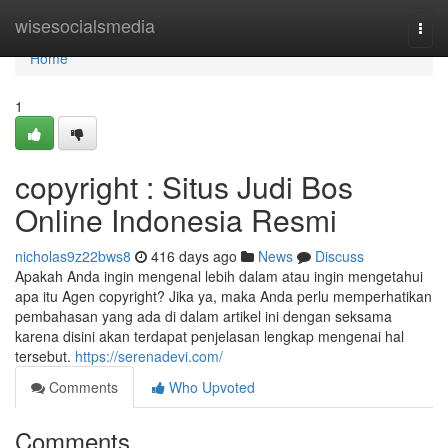
Home
wisesocialsmedia
Togg
navi
Home
1
copyright : Situs Judi Bos
Online Indonesia Resmi
nicholas9z22bws8
416 days ago
News
Discuss
Apakah Anda ingin mengenal lebih dalam atau ingin mengetahui
apa itu Agen copyright? Jika ya, maka Anda perlu memperhatikan
pembahasan yang ada di dalam artikel ini dengan seksama
karena disini akan terdapat penjelasan lengkap mengenai hal
tersebut.
https://serenadevi.com/
Comments
Who Upvoted
Comments