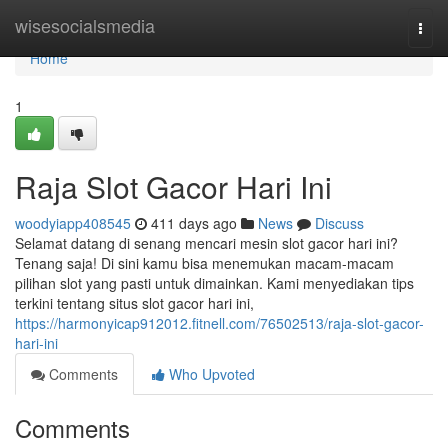
Home
wisesocialsmedia
Togg
navi
Home
1
Raja Slot Gacor Hari Ini
woodyiapp408545
411 days ago
News
Discuss
Selamat datang di senang mencari mesin slot gacor hari ini?
Tenang saja! Di sini kamu bisa menemukan macam-macam
pilihan slot yang pasti untuk dimainkan. Kami menyediakan tips
terkini tentang situs slot gacor hari ini,
https://harmonyicap912012.fitnell.com/76502513/raja-slot-gacor-
hari-ini
Comments
Who Upvoted
Comments