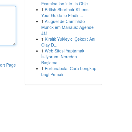
Examination into Its Obje...
1
British Shorthair Kittens:
Your Guide to Findin...
1
Aluguel de Caminhão
Munck em Manaus: Agende
Já!
1
Kiralık Yükleyici Çekici : Ani
Olay D...
1
Web Sitesi Yaptırmak
İstiyorum: Nereden
Başlama...
ort Page
1
Fortunabola: Cara Lengkap
bagi Pemain