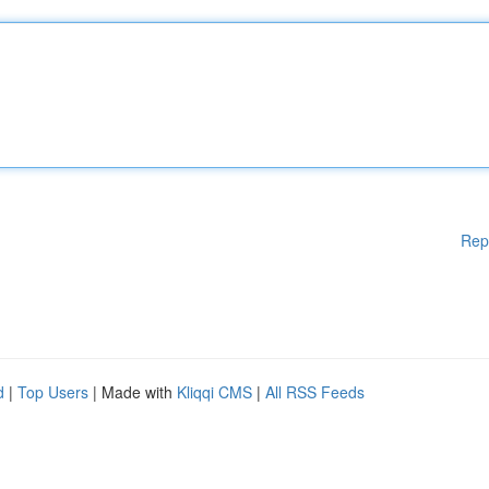
Rep
d
|
Top Users
| Made with
Kliqqi CMS
|
All RSS Feeds