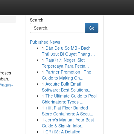
Search
Go
Published News
1
Dàn Đề 8 Số MB - Bạch
Thủ 333: Bí Quyết Thắng ...
1
Raja717: Negeri Slot
Terpercaya Para Pecin...
1
Partner Promotion : The
Proses
Guide to Making On...
mbah.
1
Acquire Bulk Email
://agus-
Software: Best Solutions...
1
The Ultimate Guide to Pool
Chlorinators: Types ...
1
10ft Flat Floor Bunded
Store Containers: A Secu...
1
Jerry's Manual: Your Best
Guide & Sign-in Infor...
1
CR168: A Detailed