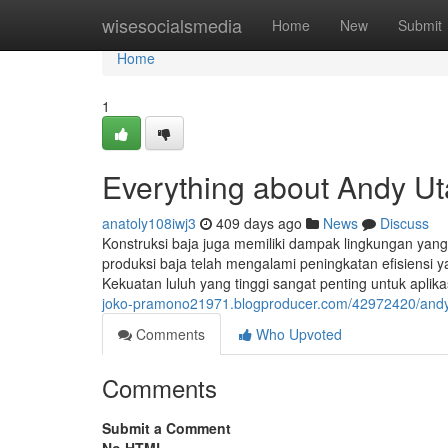
Home
wisesocialsmedia
Home
New
Submit
Home
1
Everything about Andy U
anatoly108iwj3
409 days ago
News
Discuss
Konstruksi baja juga memiliki dampak lingkungan yang
produksi baja telah mengalami peningkatan efisiensi 
Kekuatan luluh yang tinggi sangat penting untuk aplika
joko-pramono21971.blogproducer.com/42972420/andy
Comments
Who Upvoted
Comments
Submit a Comment