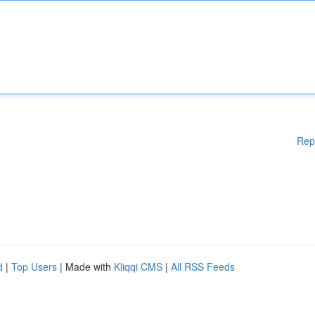
Rep
d
|
Top Users
| Made with
Kliqqi CMS
|
All RSS Feeds