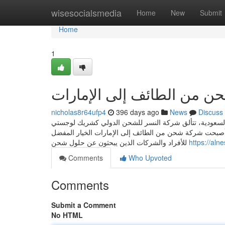
Home
wisesocialsmedia
Home
New
Submit
Home
1
 من الطائف إلى الإمارات
nicholas8r64ufp4
396 days ago
News
Discuss
السعودية، تتألق شركة النسر للشحن الدولي كشريك لوجستي
ات بكفاءة وثقة. ???? بخبرة تمتد لأكثر من 27 عامًا ????، أصبحت شركة شحن من الطائف إلى الإمارات الخيار المفضل
للأفراد والشركات الذين يبحثون عن حلول شحن
https://aln
Comments
Who Upvoted
Comments
Submit a Comment
No HTML