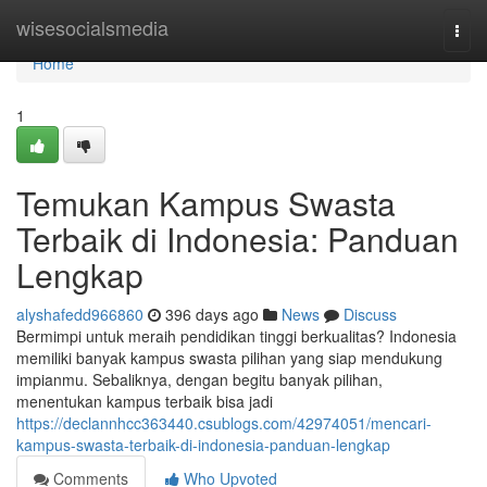
Home
wisesocialsmedia
Togg
navi
Home
1
Temukan Kampus Swasta
Terbaik di Indonesia: Panduan
Lengkap
alyshafedd966860
396 days ago
News
Discuss
Bermimpi untuk meraih pendidikan tinggi berkualitas? Indonesia
memiliki banyak kampus swasta pilihan yang siap mendukung
impianmu. Sebaliknya, dengan begitu banyak pilihan,
menentukan kampus terbaik bisa jadi
https://declannhcc363440.csublogs.com/42974051/mencari-
kampus-swasta-terbaik-di-indonesia-panduan-lengkap
Comments
Who Upvoted