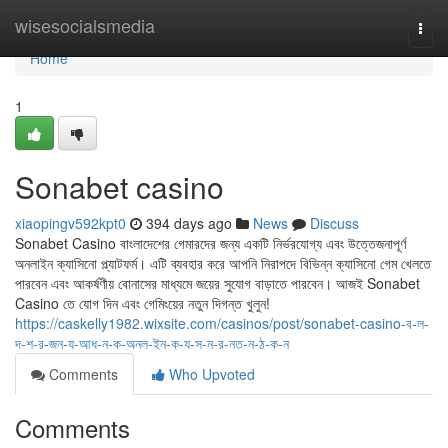
Home
wisesocialsmedia
Togg
navi
Home
1
Sonabet casino
xiaopingv592kpt0
394 days ago
News
Discuss
Sonabet Casino বাংলাদেশের গেমারদের জন্য একটি নির্ভরযোগ্য এবং উত্তেজনাপূর্ণ
অনলাইন ক্যাসিনো প্ল্যাটফর্ম। এটি ব্যবহার করে আপনি নিরাপদে বিভিন্ন ক্যাসিনো গেম খেলতে
পারবেন এবং আকর্ষণীয় বোনাসের মাধ্যমে জয়ের সুযোগ বাড়াতে পারবেন। আজই Sonabet
Casino তে যোগ দিন এবং গেমিংয়ের নতুন দিগন্ত খুলুন!
https://caskelly1982.wixsite.com/casinos/post/sonabet-casino-ব-ল-
দ-শ-র-জন-য-আধ-ন-ক-অনল-ইন-ক-য-স-ন-র-নত-ন-ঠ-ক-ন
Comments
Who Upvoted
Comments