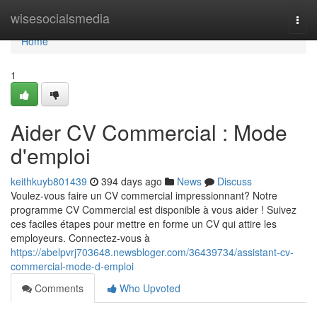
Home
wisesocialsmedia
Togg
navi
Home
1
Aider CV Commercial : Mode
d'emploi
keithkuyb801439
394 days ago
News
Discuss
Voulez-vous faire un CV commercial impressionnant? Notre
programme CV Commercial est disponible à vous aider ! Suivez
ces faciles étapes pour mettre en forme un CV qui attire les
employeurs. Connectez-vous à
https://abelpvrj703648.newsbloger.com/36439734/assistant-cv-
commercial-mode-d-emploi
Comments
Who Upvoted