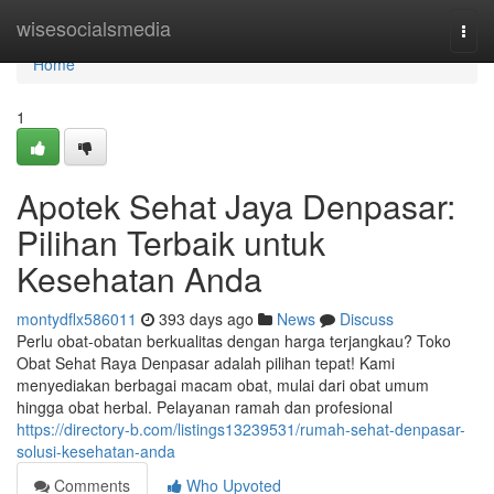
Home
wisesocialsmedia
Togg
navi
Home
1
Apotek Sehat Jaya Denpasar:
Pilihan Terbaik untuk
Kesehatan Anda
montydflx586011
393 days ago
News
Discuss
Perlu obat-obatan berkualitas dengan harga terjangkau? Toko
Obat Sehat Raya Denpasar adalah pilihan tepat! Kami
menyediakan berbagai macam obat, mulai dari obat umum
hingga obat herbal. Pelayanan ramah dan profesional
https://directory-b.com/listings13239531/rumah-sehat-denpasar-
solusi-kesehatan-anda
Comments
Who Upvoted