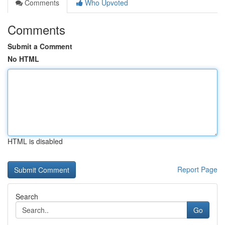
Comments
Who Upvoted
Comments
Submit a Comment
No HTML
HTML is disabled
Report Page
Search
Go