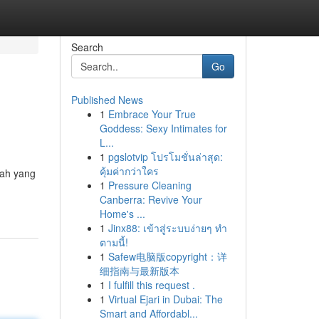
Search
Go
Published News
1
Embrace Your True
Goddess: Sexy Intimates for
L...
1
pgslotvip โปรโมชั่นล่าสุด:
คุ้มค่ากว่าใคร
wah yang
1
Pressure Cleaning
Canberra: Revive Your
Home's ...
1
Jinx88: เข้าสู่ระบบง่ายๆ ทำ
ตามนี้!
1
Safew电脑版copyright：详
细指南与最新版本
1
I fulfill this request .
1
Virtual Ejari in Dubai: The
Smart and Affordabl...