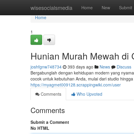
Home
wisesocialsmedia
Home
New
Submit
Home
1
Hunian Murah Mewah di C
joshfgnw748734
393 days ago
News
Discuss
Bergabunglah dengan kehidupan modern yang nyaman d
cocok untuk kebutuhan Anda, mulai dari studio hingga
https://myagmet009128.scrappingwiki.com/user
Comments
Who Upvoted
Comments
Submit a Comment
No HTML