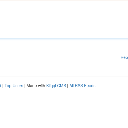
Rep
d
|
Top Users
| Made with
Kliqqi CMS
|
All RSS Feeds