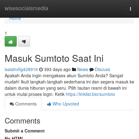
Home
wisesocialsmedia
Togg
navi
Home
1
Masuk Sumtoto Saat Ini
isaiahxfig428916
393 days ago
News
Discuss
Apakah Anda ingin mengakses akun Sumtoto Anda? Sangat
mudah! Ikuti langkah-langkah sederhana ini dan segera masuk ke
dalam dunia hiburan yang seru. Pilih tautan resmi di bawah ini
untuk mulai proses login. Ketik
https://linklist.bio/sumtoto
Comments
Who Upvoted
Comments
Submit a Comment
No HTML