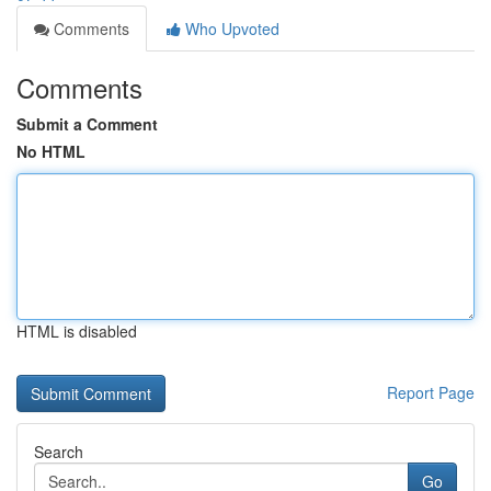
Comments
Who Upvoted
Comments
Submit a Comment
No HTML
HTML is disabled
Report Page
Search
Go