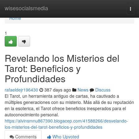
Home
wisesocialsmedia
Togg
navi
Home
1
Revelando los Misterios del
Tarot: Beneficios y
Profundidades
rafaeldejr196430
387 days ago
News
Discuss
El Tarot, un herramienta antiguo de cartas, ha cautivado a
múltiples generaciones con su misterio. Más allá de su reputación
en la esoterica, el Tarot ofrece beneficios inesperados para el
autoconocimiento personal.
https://alvinsmnu867390.blogacep.com/41588266/desvelando-
los-misterios-del-tarot-beneficios-y-profundidades
Comments
Who Upvoted