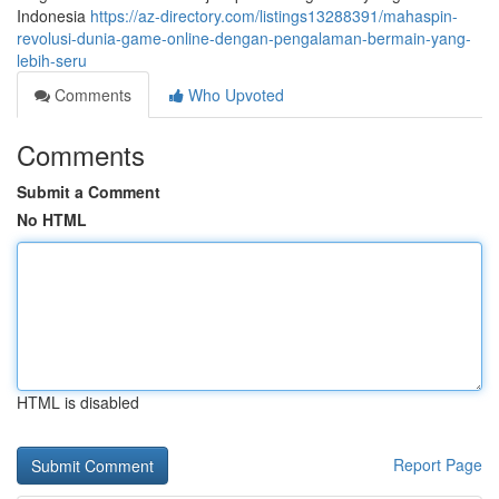
Indonesia
https://az-directory.com/listings13288391/mahaspin-
revolusi-dunia-game-online-dengan-pengalaman-bermain-yang-
lebih-seru
Comments
Who Upvoted
Comments
Submit a Comment
No HTML
HTML is disabled
Report Page