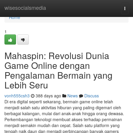
Home
wisesocialsmedia
Togg
navi
Home
1
Mahaspin: Revolusi Dunia
Game Online dengan
Pengalaman Bermain yang
Lebih Seru
vonh555csh3
388 days ago
News
Discuss
Di era digital seperti sekarang, bermain game online telah
menjadi salah satu aktivitas hiburan yang paling digemari oleh
berbagai kalangan, mulai dari anak-anak hingga orang dewasa.
Perkembangan teknologi membuat akses terhadap permainan
menjadi semakin mudah dan cepat. Salah satu platform yang
tengah naik daun dan menjadi perbincangan banyak gamers