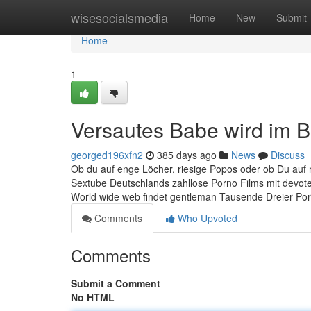
Home
wisesocialsmedia
Home
New
Submit
Home
1
Versautes Babe wird im B
georged196xfn2
385 days ago
News
Discuss
Ob du auf enge Löcher, riesige Popos oder ob Du auf ri
Sextube Deutschlands zahllose Porno Films mit devoten 
World wide web findet gentleman Tausende Dreier Po
Comments
Who Upvoted
Comments
Submit a Comment
No HTML