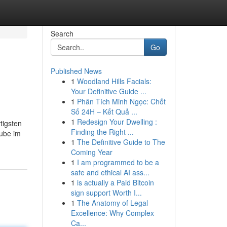
Search
Go
Published News
1
Woodland Hills Facials:
Your Definitive Guide ...
1
Phân Tích Minh Ngọc: Chốt
Số 24H – Kết Quả ...
1
Redesign Your Dwelling :
tigsten
Finding the Right ...
tube im
1
The Definitive Guide to The
Coming Year
1
I am programmed to be a
safe and ethical AI ass...
1
is actually a Paid Bitcoin
sign support Worth I...
1
The Anatomy of Legal
Excellence: Why Complex
Ca...