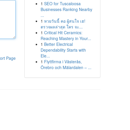
1
SEO for Tuscaloosa
Businesses Ranking Nearby
...
1
หวยวันนี้ คอ ผู้สนใจ เฮ!
ตรวจผลล่าสุด ใคร จะ...
1
Critical Hit Ceramics:
Reaching Mastery in Your...
1
Better Electrical
Dependability Starts with
Ele...
ort Page
1
Flyttfirma i Västerås,
Örebro och Mälardalen – ...