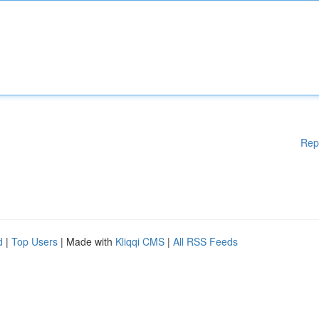
Rep
d
|
Top Users
| Made with
Kliqqi CMS
|
All RSS Feeds