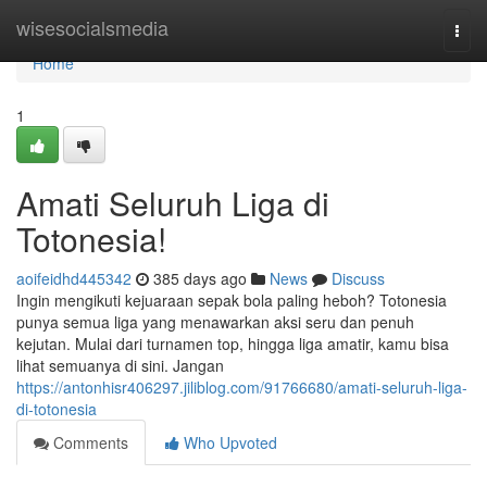
Home
wisesocialsmedia
Togg
navi
Home
1
Amati Seluruh Liga di
Totonesia!
aoifeidhd445342
385 days ago
News
Discuss
Ingin mengikuti kejuaraan sepak bola paling heboh? Totonesia
punya semua liga yang menawarkan aksi seru dan penuh
kejutan. Mulai dari turnamen top, hingga liga amatir, kamu bisa
lihat semuanya di sini. Jangan
https://antonhisr406297.jiliblog.com/91766680/amati-seluruh-liga-
di-totonesia
Comments
Who Upvoted