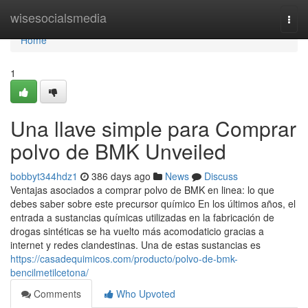
Home
wisesocialsmedia
Togg
navi
Home
1
Una llave simple para Comprar
polvo de BMK Unveiled
bobbyt344hdz1
386 days ago
News
Discuss
Ventajas asociados a comprar polvo de BMK en linea: lo que
debes saber sobre este precursor químico En los últimos años, el
entrada a sustancias químicas utilizadas en la fabricación de
drogas sintéticas se ha vuelto más acomodaticio gracias a
internet y redes clandestinas. Una de estas sustancias es
https://casadequimicos.com/producto/polvo-de-bmk-
bencilmetilcetona/
Comments
Who Upvoted