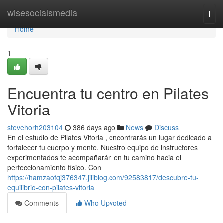
Home
wisesocialsmedia
Togg
navi
Home
1
Encuentra tu centro en Pilates
Vitoria
stevehorh203104
386 days ago
News
Discuss
En el estudio de Pilates Vitoria , encontrarás un lugar dedicado a
fortalecer tu cuerpo y mente. Nuestro equipo de instructores
experimentados te acompañarán en tu camino hacia el
perfeccionamiento físico. Con
https://hamzaofqj376347.jiliblog.com/92583817/descubre-tu-
equilibrio-con-pilates-vitoria
Comments
Who Upvoted